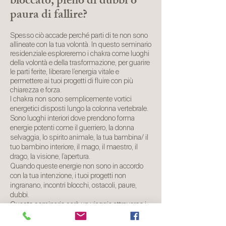
bloccato, pieno di dubbi o
paura di fallire?
Spesso ciò accade perché parti di te non sono
allineate con la tua volontà. In questo seminario
residenziale esploreremo i chakra come luoghi
della volontà e della trasformazione, per guarire
le parti ferite, liberare l’energia vitale e
permettere ai tuoi progetti di fluire con più
chiarezza e forza.
I chakra non sono semplicemente vortici
energetici disposti lungo la colonna vertebrale.
Sono luoghi interiori dove prendono forma
energie potenti come il guerriero, la donna
selvaggia, lo spirito animale, la tua bambina/ il
tuo bambino interiore, il mago, il maestro, il
drago, la visione, l’apertura.
Quando queste energie non sono in accordo
con la tua intenzione, i tuoi progetti non
ingranano, incontri blocchi, ostacoli, paure,
dubbi.
Questo seminario sarà un viaggio attraverso i
chakra per incontrare queste parti, dialogare
con loro per guarire le emozioni che ti