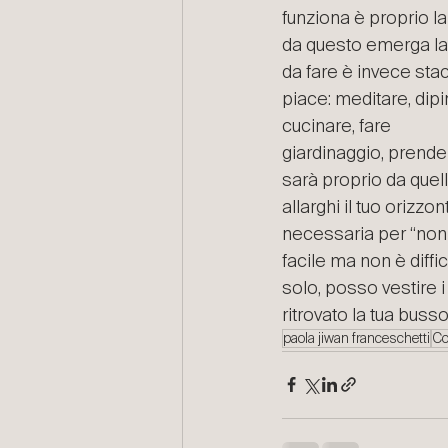
funziona è proprio l
da questo emerga la s
da fare è invece stac
piace: meditare, dip
cucinare, fare
giardinaggio, prender
sarà proprio da quel
allarghi il tuo orizzo
necessaria per “non
facile ma non è diffi
solo, posso vestire i
ritrovato la tua busso
paola jiwan franceschetti
Co