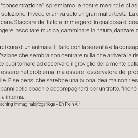
a “concentrazione”: spremiamo le nostre meningi e ci a
oluzione. Invece ci arriva solo un gran mal di testa. La 
care. Staccare del tutto e immergerci in qualcosa di crea
ingere, ascoltare musica, camminare in natura, danzare
ci cura di un animale. E farlo con la serenità e la cons
l’azione che sembra non centrare nulla che arriverà la ri
nte puoi tornare ad osservare il groviglio della mente dall
 essere nel problema” ma essere l’osservatore del pro
cile. E se pensi che sarebbe una buona idea ma non riesc
 panni della coach e accompagnarti per un tratto, finché 
la interna.
aching Immaginale
Yoga
Yoga – En Plein Air