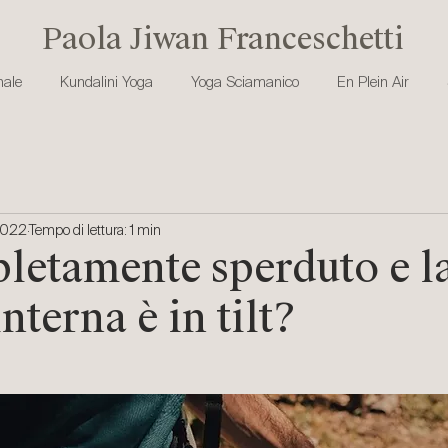
Paola Jiwan Franceschetti
ale
Kundalini Yoga
Yoga Sciamanico
En Plein Air
2022
Tempo di lettura: 1 min
letamente sperduto e la
nterna è in tilt?