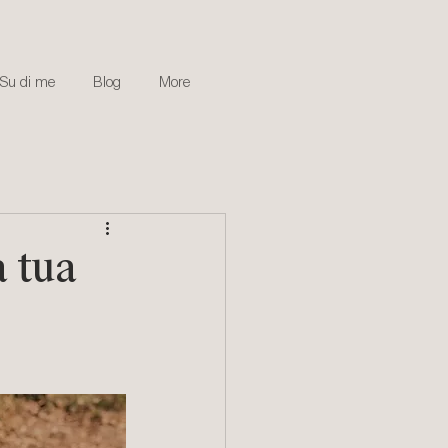
Su di me
Blog
More
 tua