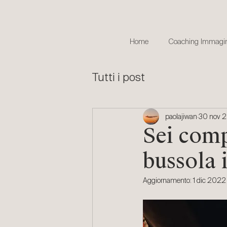
Home
Coaching Immagin
Tutti i post
paolajiwan
30 nov 
Sei comp
bussola i
Aggiornamento:
1 dic 2022