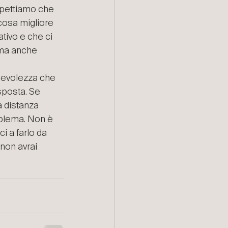
spettiamo che 
cosa migliore 
tivo e che ci 
 ma anche 
apevolezza che 
sposta. Se 
a distanza 
blema. Non è 
i a farlo da 
non avrai 